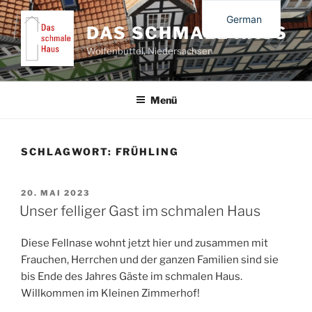
Zum
German
Inhalt
DAS SCHMALE HAUS
springen
English
Wolfenbüttel, Niedersachsen
Menü
SCHLAGWORT:
FRÜHLING
VERÖFFENTLICHT
20. MAI 2023
AM
Unser felliger Gast im schmalen Haus
Diese Fellnase wohnt jetzt hier und zusammen mit
Frauchen, Herrchen und der ganzen Familien sind sie
bis Ende des Jahres Gäste im schmalen Haus.
Willkommen im Kleinen Zimmerhof!