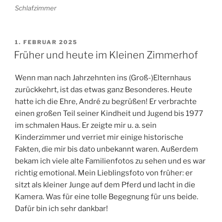
Schlafzimmer
VERÖFFENTLICHT
1. FEBRUAR 2025
AM
Früher und heute im Kleinen Zimmerhof
Wenn man nach Jahrzehnten ins (Groß-)Elternhaus
zurückkehrt, ist das etwas ganz Besonderes. Heute
hatte ich die Ehre, André zu begrüßen! Er verbrachte
einen großen Teil seiner Kindheit und Jugend bis 1977
im schmalen Haus. Er zeigte mir u. a. sein
Kinderzimmer und verriet mir einige historische
Fakten, die mir bis dato unbekannt waren. Außerdem
bekam ich viele alte Familienfotos zu sehen und es war
richtig emotional. Mein Lieblingsfoto von früher: er
sitzt als kleiner Junge auf dem Pferd und lacht in die
Kamera. Was für eine tolle Begegnung für uns beide.
Dafür bin ich sehr dankbar!