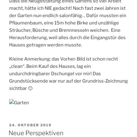
Dass die Neugestaltung eines Gartens so viel Arbeit
macht, hätte ich NIE gedacht! Nach fast zwei Jahren ist
der Garten nun endlich salonfähig… Dafür mussten ein
Pflaumenbaum, eine 15m hohe Birke und unzählige
Sträucher, Büsche und Brennnesseln weichen. Eine
Herausforderung, weil alles durch die Eingangstür des
Hauses getragen werden musste.
Kleine Anmerkung: das Vorher-Bild ist schon recht
„clean“. Beim Kauf des Hauses, lag ein
undurchdringbarer Dschungel vor mir! Das
Grundstücksende war nur auf der Grundriss-Zeichnung
sichtbar 🙂
VERÖFFENTLICHT
24. OKTOBER 2019
AM
Neue Perspektiven