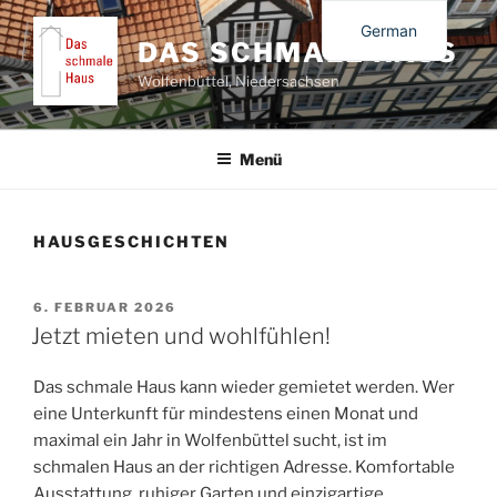
Zum
German
Inhalt
DAS SCHMALE HAUS
springen
English
Wolfenbüttel, Niedersachsen
Menü
HAUSGESCHICHTEN
VERÖFFENTLICHT
6. FEBRUAR 2026
AM
Jetzt mieten und wohlfühlen!
Das schmale Haus kann wieder gemietet werden. Wer
eine Unterkunft für mindestens einen Monat und
maximal ein Jahr in Wolfenbüttel sucht, ist im
schmalen Haus an der richtigen Adresse. Komfortable
Ausstattung, ruhiger Garten und einzigartige