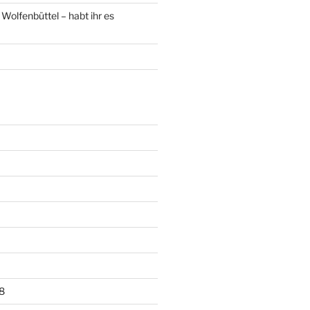
Wolfenbüttel – habt ihr es
8