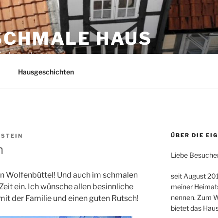
SCHMALE HAUS
Niedersachsen
Hausgeschichten
ÜBER DIE EI
STEIN
n
Liebe Besucher
n Wolfenbüttel! Und auch im schmalen
seit August 201
eit ein. Ich wünsche allen besinnliche
meiner Heimats
nennen. Zum W
it der Familie und einen guten Rutsch!
bietet das Hau