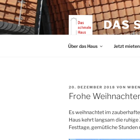
Zum
Inhalt
springen
DAS 
Wolfenbüttel, 
Über das Haus
Jetzt mieten
VERÖFFENTLICHT
20. DEZEMBER 2018
VON
WBEN
AM
Frohe Weihnachte
Es weihnachtet im zauberhafte
Haus kehrt langsam die ruhige Z
Festtage, gemütliche Stunden m