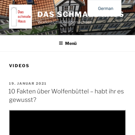
Zum
German
Inhalt
DAS SCHMALE HAUS
springen
English
Wolfenbüttel, Niedersachsen
Menü
VIDEOS
VERÖFFENTLICHT
19. JANUAR 2021
AM
10 Fakten über Wolfenbüttel – habt ihr es
gewusst?